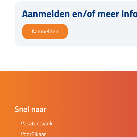
Aanmelden en/of meer inf
Aanmelden
Snel naar
Vacaturebank
VoorElkaar