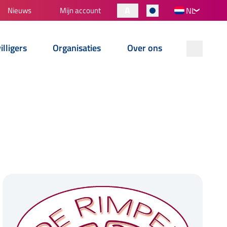
A
Nieuws
Mijn account
NL
illigers
Organisaties
Over ons