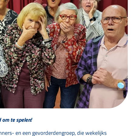
d om te spelen!
nners- en een gevorderdengroep, die wekelijks