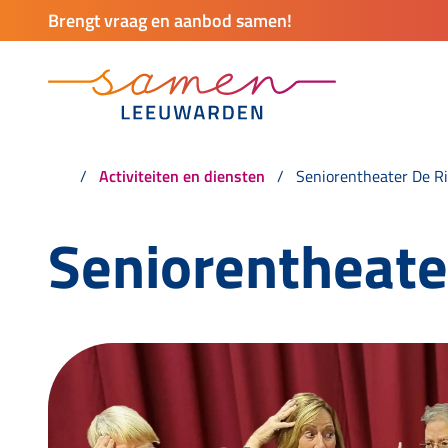
Brengt vraag en aanbod samen!
Activiteiten en diensten
Seniorentheater De R
Seniorentheate