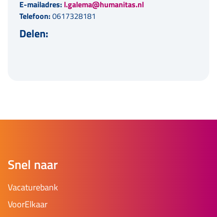
E-mailadres:
l.galema@humanitas.nl
Telefoon:
0617328181
Delen:
Snel naar
Vacaturebank
VoorElkaar