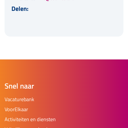
Delen:
Snel naar
Vacaturebank
VoorElkaar
Activiteiten en diensten