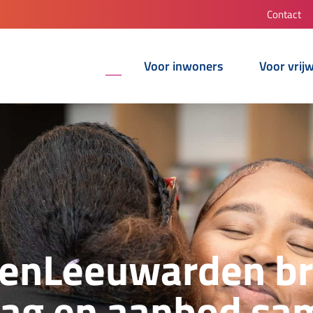
Contact
Voor inwoners
Voor vrijw
enLeeuwarden br
aag en aanbod sa