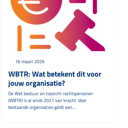
16 maart 2026
WBTR: Wat betekent dit voor
jouw organisatie?
De Wet bestuur en toezicht rechtspersonen
(WBTR) is al sinds 2021 van kracht. Voor
bestaande organisaties geldt een
overgangsperiode tot 1 juli 2026. Tot die tijd
kunnen statuten worden aangepast als dat nodig
is. Controleer je statuten Kijk of de statuten