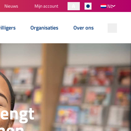
A
Nieuws
Mijn account
NL
illigers
Organisaties
Over ons
engt
men