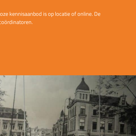
oze kennisaanbod is op locatie of online. De
scoördinatoren.