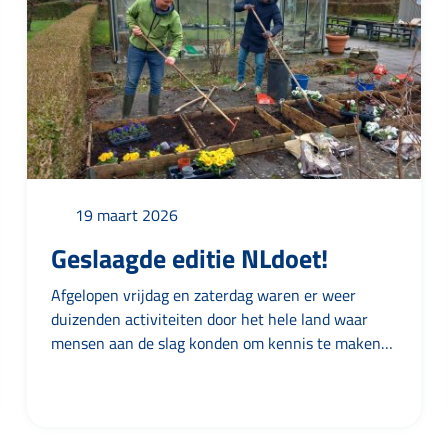
19 maart 2026
Geslaagde editie NLdoet!
Afgelopen vrijdag en zaterdag waren er weer
duizenden activiteiten door het hele land waar
mensen aan de slag konden om kennis te maken
met vrijwilligerswerk. Ook in de gemeente
Leeuwarden werd er geklust, gepoetst, gekookt,
ontmoet en vooral samengewerkt. Team
Vrijwilligerswerk ging beide dagen op pad om