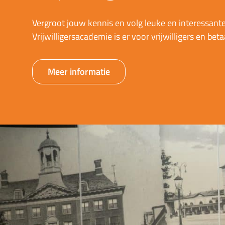
Vergroot jouw kennis en volg leuke en interessante
Vrijwilligersacademie is er voor vrijwilligers en bet
Meer informatie