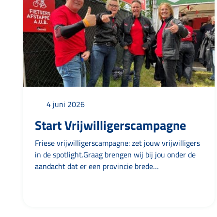
4 juni 2026
Start Vrijwilligerscampagne
Friese vrijwilligerscampagne: zet jouw vrijwilligers
in de spotlight.Graag brengen wij bij jou onder de
aandacht dat er een provincie brede
vrijwilligerscampagne is gestart door Provincie
Fryslân samen metagoeie – campagnes en creatie
en diverse partners. Centraal staat “Mei mooglik
makke troch’’. Bijvoorbeeld: Voetbalvereniging