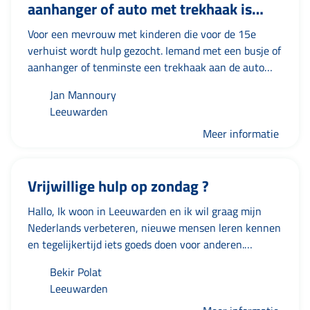
aanhanger of auto met trekhaak is
handig!
Voor een mevrouw met kinderen die voor de 15e
verhuist wordt hulp gezocht. Iemand met een busje of
aanhanger of tenminste een trekhaak aan de auto
voor een huuraanhanger. Mevrouw heeft heel weinig
Jan Mannoury
middelen en geen persoonlijk netwerk. Ze zit erg
Leeuwarden
omhoog.In totaal gaat het om twee stuks witgoed, 2
banken, een buffetkast, 5 stoelen en een aantal
Meer informatie
bedden die al ingepakt zijn.
Vrijwillige hulp op zondag ?
Hallo, Ik woon in Leeuwarden en ik wil graag mijn
Nederlands verbeteren, nieuwe mensen leren kennen
en tegelijkertijd iets goeds doen voor anderen.
Daarom wil ik graag één dag per week — vooral op
Bekir Polat
zondag — vrijwillig helpen. Waarmee kan ik helpen?
Leeuwarden
Gezelschap voor ouderen Hulp aan zieke of eenzame