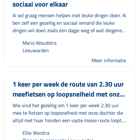
sociaal voor elkaar
Ik wil graag mensen helpen met leuke dingen doen. Ik
ben zelf een gezellig en sociaal iemand die leuke
dingen wil doen zoals een dagje weg of wat diegene
leuk lijkt om te doen. Ik heb een auto tot mijn
Mario Woudstra
beschikking en woon Leeuwarden
Leeuwarden
Meer informatie
1 keer per week de route van 2.30 uur
meefietsen op loopsnelheid met onze
dochter die tijdelijk ondersteuning
Wie vind het gezellig om 1 keer per week 2.30 uur
nodig heeft
mee te fietsen op loopsnelheid met onze dochter die
altijd met haar honden een vaste mooie route loopt,
maar door omstandigheden heeft ze tijdelijk mee
Ellie Weistra
fietsers nodig, dus wie kan/wil helpen ? Voor meer