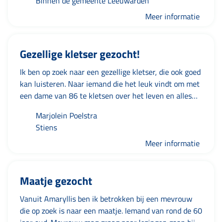
Binnen de gemeente Leeuwarden
info bel 0648834649
Meer informatie
Gezellige kletser gezocht!
Ik ben op zoek naar een gezellige kletser, die ook goed
kan luisteren. Naar iemand die het leuk vindt om met
een dame van 86 te kletsen over het leven en alles
wat daarbij komt. Niet persé zware onderwerpen,
Marjolein Poelstra
maar ook gewoon de leuke luchtige dingen. Deze 86
Stiens
jarige dame is vrij veel aan huis gebonden door haar
lichamelijke aandoeningen, maar ze merkt dat het
Meer informatie
alleen zijn niet altijd even leuk is. Ze mist sociaal
contact.Ze kan wel een bezoekje gebruiken van
Maatje gezocht
iemand die naar haar verhalen wil luisteren, maar ook
zelf wel iets te vertellen heeft. Sta je hiervoor open?
Vanuit Amaryllis ben ik betrokken bij een mevrouw
Neem dan contact met mij op, dan kunnen we snel
die op zoek is naar een maatje. Iemand van rond de 60
een ontmoeting organiseren. Marjolein