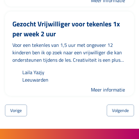
mensen Hond uitlaten Samen wandelen of rustig
Meer informatie
hardlopen Tuinwerk of kleine klusjes Meegaan vissen
Samen koffie drinken en gezellig praten ? Mijn doel is
Gezocht Vrijwilliger voor tekenles 1x
om mensen te helpen en tegelijkertijd de Nederlandse
taal en cultuur beter te leren kennen. Ik ben
per week 2 uur
vriendelijk, respectvol en betrouwbaar. Stuur gerust
een berichtje als je af en toe hulp kunt gebruiken.
Voor een tekenles van 1,5 uur met ongeveer 12
kinderen ben ik op zoek naar een vrijwilliger die kan
ondersteunen tijdens de les. Creativiteit is een plus
geen eis ;) Vind jij het gezellig om samen te tekenen?
Laila Yazjy
Neem dan contact op met mij
Leeuwarden
Meer informatie
Vorige
Volgende