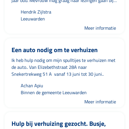
jaar oud. Mevrouw mag graag naar lezingen gaan bij
Poelstrasociaal werkerDorpenteam Noord Stiens
'Tresoar', is geinteresseerd in filosofie en geschiedenis
0613341165 m.poelstra@amaryllisleeuwarden.nl
Hendrik Zijlstra
en vindt het erg leuk om hier samen met elkaar over
Leeuwarden
in gesprek te gaan onder het genot van een bakje
koffie. Ook vindt mevrouw het leuk om te gaan
Meer informatie
wandelen. Heb je interesse dan hoor ik graag van je!
Hartelijke groet, Hendrik Zijlstra
Een auto nodig om te verhuizen
Ik heb hulp nodig om mijn spulltijes te verhuizen met
de auto.. Van Elizebethstraat 28A naar
Snekertrekweg 51 A vanaf 13 juni tot 30 juni..
Achan Apiu
Binnen de gemeente Leeuwarden
Meer informatie
Hulp bij verhuizing gezocht. Busje,