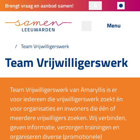
A
Brengt vraag en aanbod samen!
Menu
Team Vrijwilligerswerk
Team Vrijwilligerswerk
Team Vrijwilligerswerk van Amaryllis is er
voor iedereen die vrijwilligerswerk zoekt én
voor organisaties en inwoners die één of
meerdere vrijwilligers zoeken. Wij verbinden,
geven informatie, verzorgen trainingen en
organiseren diverse (promotionele)