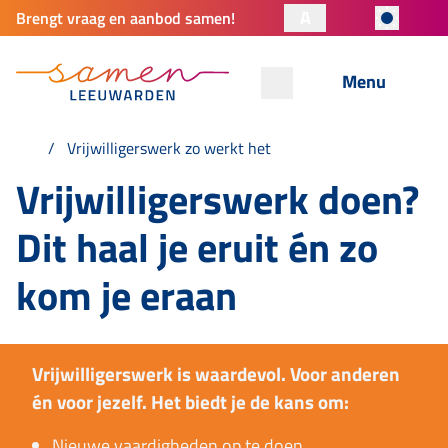
A
Brengt vraag en aanbod samen!
Menu
Vrijwilligerswerk zo werkt het
Vrijwilligerswerk doen?
Dit haal je eruit én zo
kom je eraan
Vrijwilligerswerk is waardevol. Voor anderen
én voor jezelf. Het biedt je de kans om:
Nieuwe vaardigheden op te doen