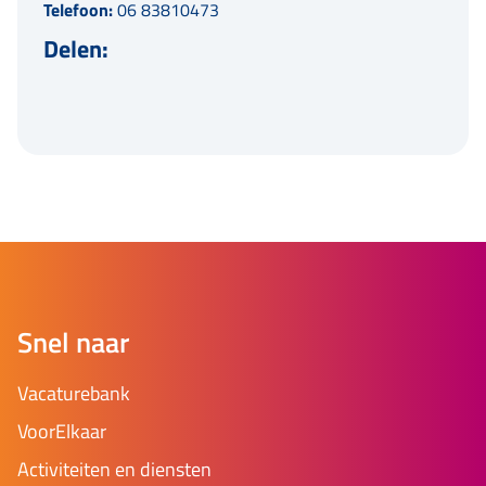
Telefoon:
06 83810473
Delen:
Snel naar
Vacaturebank
VoorElkaar
Activiteiten en diensten