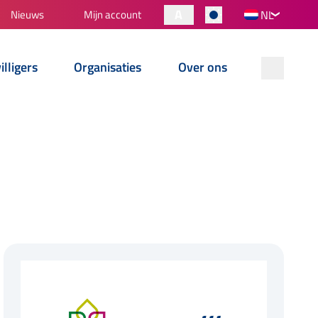
A
Nieuws
Mijn account
NL
illigers
Organisaties
Over ons