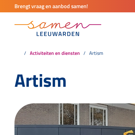
Brengt vraag en aanbod samen!
Activiteiten en diensten
Artism
Artism