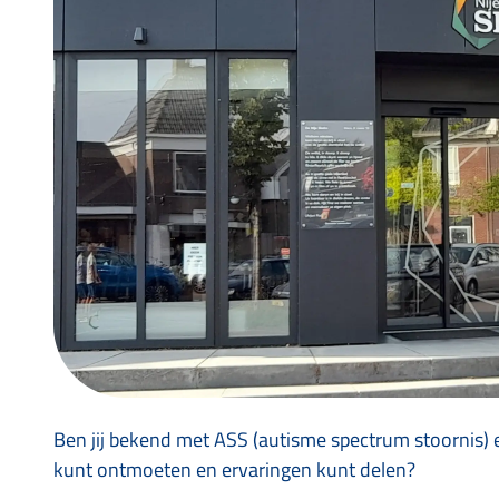
Ben jij bekend met ASS (autisme spectrum stoornis) e
kunt ontmoeten en ervaringen kunt delen?