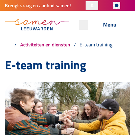
A
Brengt vraag en aanbod samen!
Menu
Activiteiten en diensten
E-team training
E-team training