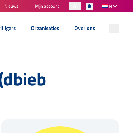
A
Nieuws
Mijn account
NL
illigers
Organisaties
Over ons
(dbieb