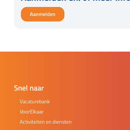
Aanmelden
Snel naar
Vacaturebank
VoorElkaar
Activiteiten en diensten