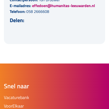
E-mailadres:
effedoen@humanitas-leeuwarden.nl
Telefoon:
058 2666608
Delen:
Snel naar
Vacaturebank
VoorElkaar