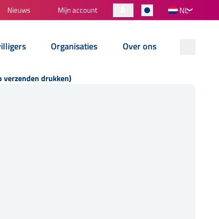
A
Nieuws
Mijn account
NL
illigers
Organisaties
Over ons
op verzenden drukken)