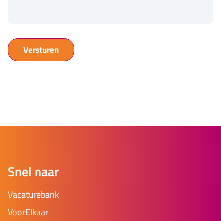
Snel naar
Vacaturebank
VoorElkaar