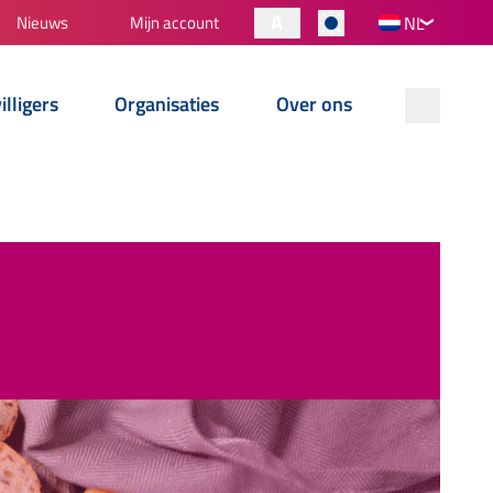
A
Nieuws
Mijn account
NL
illigers
Organisaties
Over ons