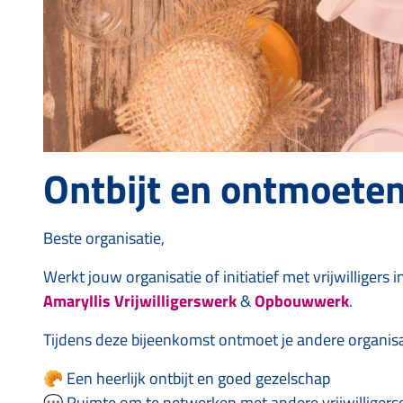
Ontbijt en ontmoete
Beste organisatie,
Werkt jouw organisatie of initiatief met vrijwillige
Amaryllis Vrijwilligerswerk
&
Opbouwwerk
.
Tijdens deze bijeenkomst ontmoet je andere organisat
🥐 Een heerlijk ontbijt en goed gezelschap
💬 Ruimte om te netwerken met andere vrijwilligersor