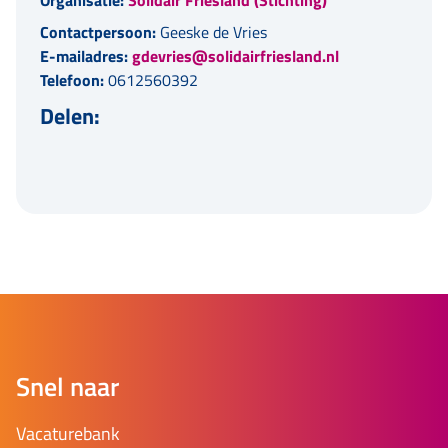
Contactpersoon:
Geeske de Vries
E-mailadres:
gdevries@solidairfriesland.nl
Telefoon:
0612560392
Delen:
Snel naar
Vacaturebank