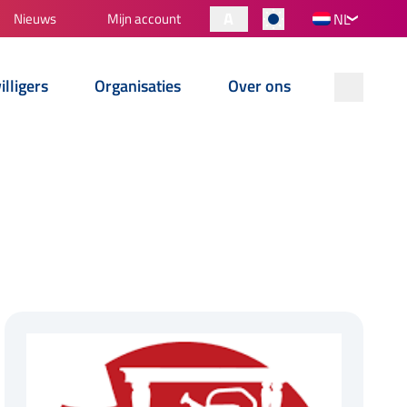
A
Nieuws
Mijn account
NL
illigers
Organisaties
Over ons