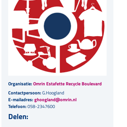
Organisatie:
Omrin Estafette Recycle Boulevard
Contactpersoon:
G.Hoogland
E-mailadres:
ghoogland@omrin.nl
Telefoon:
058-2347600
Delen: