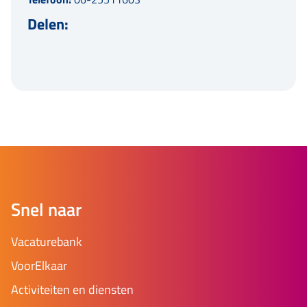
Delen:
Snel naar
Vacaturebank
VoorElkaar
Activiteiten en diensten