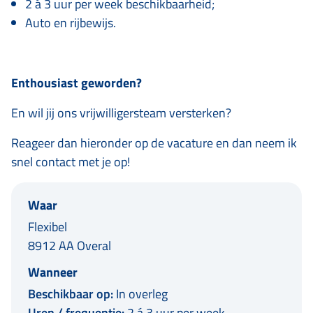
2 á 3 uur per week beschikbaarheid;
Auto en rijbewijs.
⠀⠀⠀⠀⠀⠀⠀⠀⠀
Enthousiast geworden?
En wil jij ons vrijwilligersteam versterken?
Reageer dan hieronder op de vacature en dan neem ik
snel contact met je op!
Waar
Flexibel
8912 AA Overal
Wanneer
Beschikbaar op:
In overleg
Uren / frequentie:
2 á 3 uur per week