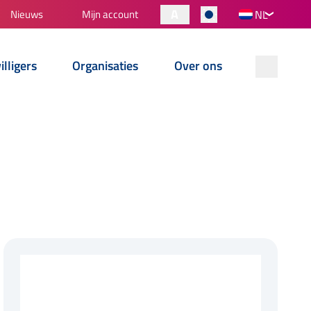
A
Nieuws
Mijn account
NL
illigers
Organisaties
Over ons