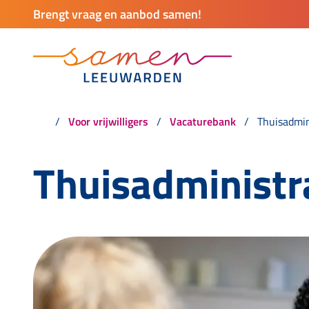
Brengt vraag en aanbod samen!
Voor vrijwilligers
Vacaturebank
Thuisadmin
Thuisadministr