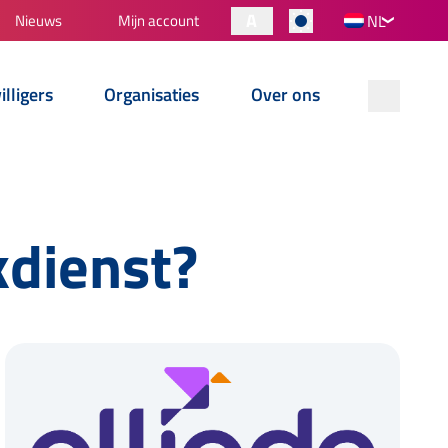
A
Nieuws
Mijn account
NL
illigers
Organisaties
Over ons
kdienst?