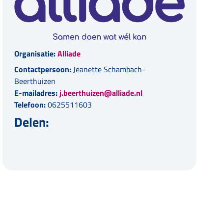
Organisatie:
Alliade
Contactpersoon:
Jeanette Schambach-
Beerthuizen
E-mailadres:
j.beerthuizen@alliade.nl
Telefoon:
0625511603
Delen: