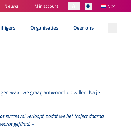
A
Nieuws
Mijn account
NL
illigers
Organisaties
Over ons
vragen waar we graag antwoord op willen. Na je
lot succesvol verloopt, zodat we het traject daarna
 wordt gefilmd. –