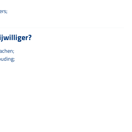
ers;
jwilliger?
oachen;
ouding;