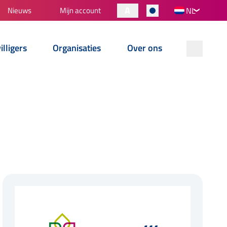
A
Nieuws
Mijn account
NL
illigers
Organisaties
Over ons