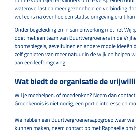
ruimte voor bijen en vlinders om te verspreiden door
wateroverlast en meer gezondheid en verbinding door 
wel eens na over hoe een stadse omgeving eruit kan
Onder begeleiding en in samenwerking met het Wijk
doet met een team van Buurtvergroeners in de Vrijhe
boomspiegels, geveltuinen en andere mooie ideeën 
zelf genieten van meer natuur in de wijk en helpen we
aan een leefomgeving.
Wat biedt de organisatie de vrijwill
Wil je meehelpen, of meedenken? Neem dan contact
Groenkennis is niet nodig, een portie interesse en mo
We hebben een Buurtvergroenersappgroep waar we o
kunnen maken, neem contact op met Raphaelle om h