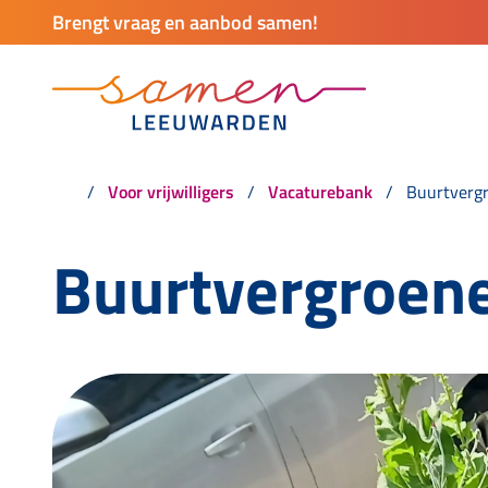
Brengt vraag en aanbod samen!
Voor vrijwilligers
Vacaturebank
Buurtvergr
Buurtvergroene