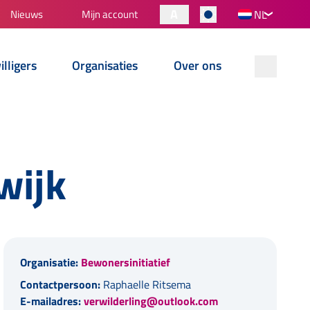
A
Nieuws
Mijn account
NL
illigers
Organisaties
Over ons
wijk
Organisatie:
Bewonersinitiatief
Contactpersoon:
Raphaelle Ritsema
E-mailadres:
verwilderling@outlook.com