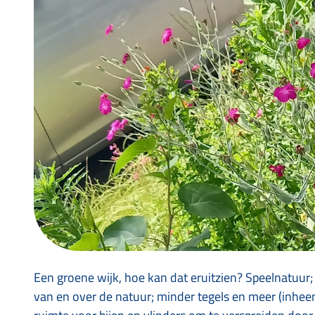
Een groene wijk, hoe kan dat eruitzien? Speelnatuu
van en over de natuur; minder tegels en meer (inhe