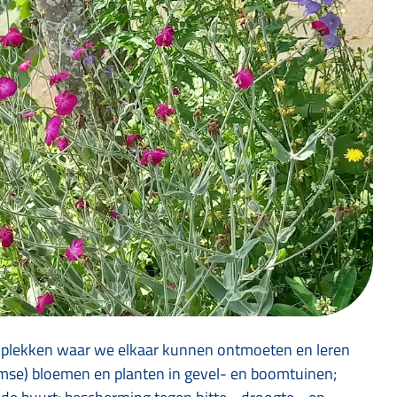
r; plekken waar we elkaar kunnen ontmoeten en leren
emse) bloemen en planten in gevel- en boomtuinen;