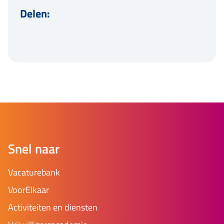
Delen:
Snel naar
Vacaturebank
VoorElkaar
Activiteiten en diensten